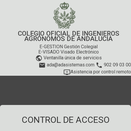
COLEGIO OFICIAL DE INGENIEROS
AGRÓNOMOS DE ANDALUCÍA
E-GESTION Gestión Colegial
E-VISADO Visado Electrónico
public
Ventanilla única de servicios
email
phone
ada@adasistemas.com
902 09 03 00
remove_from_queue
Asistencia por control remoto
CONTROL DE ACCESO